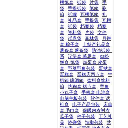
楞纸盒
纸袋
片袋
手
袋
手提纸袋
纸箱
彩
箱
纸罐
瓦楞纸箱
礼
盒
礼品盒
手提袋
瓦楞
盒
纸袋
档案袋
档案
盒
资料袋
片袋
文件
袋
试卷袋
菲林袋
月饼
盒 粽子盒
土特产礼品盒
薯条盒 薯条袋
防油纸袋_
系
汉堡盒 慕思盒
肉松
饼盒-纸袋
鸡蛋盒 皮蛋
盒
野菜野鱼包装
蛋挞盒
蛋糕盒
蛋糕店西点盒
牛
奶箱 啤酒箱
饮料盒饮料
箱
热狗盒 糕点盒
章鱼
小丸子盒
手机盒 电池盒
电脑主板包装
软件盒 话
机盒
电子产品包装
床单
盒 毛巾盒
保暖内衣衬衣
瓜子袋
种子包装
工艺礼
品
烧饼袋
辣椒包装
武