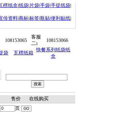
瓦楞纸盒
|
纸袋
|
片袋
|
手袋
|
手提纸袋
|
宣传资料
|
商标
|
标签
|
瓶贴
|
便利贴纸
|
客服
108153065
108153066
二
:
快餐系列纸袋纸
提袋
瓦楞纸箱
盒
冠已开工! 祝大家身体健康,生意红
聘：平面设计师、销售助理、客户
表
售价
在线购买
页