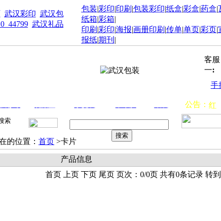
包装
|
彩印
|
印刷
|
包装彩印
|
纸盒
|
彩盒
|
药盒
|
厂
武汉彩印
武汉包
纸箱
|
彩箱
|
10_44799
武汉礼品
印刷
|
彩印
|
海报
|
画册印刷
|
传单
|
单页
|
彩页
|
报纸
|
期刊
|
客服
一
:
手
新
公告：
汉彩印
礼品盒
手提袋
不干胶
纸袋
红
招
代
在的位置：
首页
>卡片
产品信息
首页 上页 下页 尾页 页次：0/0页 共有0条记录 转到