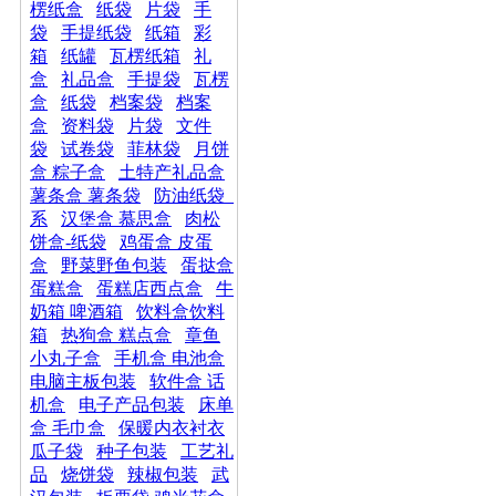
楞纸盒
纸袋
片袋
手
袋
手提纸袋
纸箱
彩
箱
纸罐
瓦楞纸箱
礼
盒
礼品盒
手提袋
瓦楞
盒
纸袋
档案袋
档案
盒
资料袋
片袋
文件
袋
试卷袋
菲林袋
月饼
盒 粽子盒
土特产礼品盒
薯条盒 薯条袋
防油纸袋_
系
汉堡盒 慕思盒
肉松
饼盒-纸袋
鸡蛋盒 皮蛋
盒
野菜野鱼包装
蛋挞盒
蛋糕盒
蛋糕店西点盒
牛
奶箱 啤酒箱
饮料盒饮料
箱
热狗盒 糕点盒
章鱼
小丸子盒
手机盒 电池盒
电脑主板包装
软件盒 话
机盒
电子产品包装
床单
盒 毛巾盒
保暖内衣衬衣
瓜子袋
种子包装
工艺礼
品
烧饼袋
辣椒包装
武