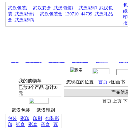
包
武汉包装厂
武汉彩盒
武汉包装厂
武汉彩印
武汉包
纸
装
武汉彩盒厂
武汉包装盒
139710_44799
武汉礼品
印
盒
武汉彩印厂
报
首页
武汉印刷
武汉包装
武汉彩印
礼品盒
手提
我的购物车
您现在的位置：
首页
>图画书
已放
0
个产品 总计:
0
产品信
元
首页 上页 下
武汉包装
武汉印刷
包装
彩印
印刷
包装彩
印
纸盒
彩盒
药盒
瓦