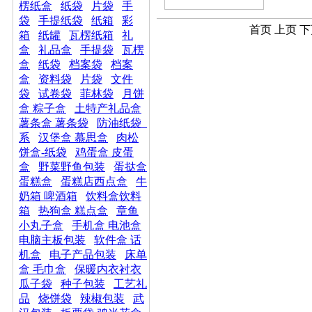
楞纸盒
纸袋
片袋
手
袋
手提纸袋
纸箱
彩
首页 上页 下
箱
纸罐
瓦楞纸箱
礼
盒
礼品盒
手提袋
瓦楞
盒
纸袋
档案袋
档案
盒
资料袋
片袋
文件
袋
试卷袋
菲林袋
月饼
盒 粽子盒
土特产礼品盒
薯条盒 薯条袋
防油纸袋_
系
汉堡盒 慕思盒
肉松
饼盒-纸袋
鸡蛋盒 皮蛋
盒
野菜野鱼包装
蛋挞盒
蛋糕盒
蛋糕店西点盒
牛
奶箱 啤酒箱
饮料盒饮料
箱
热狗盒 糕点盒
章鱼
小丸子盒
手机盒 电池盒
电脑主板包装
软件盒 话
机盒
电子产品包装
床单
盒 毛巾盒
保暖内衣衬衣
瓜子袋
种子包装
工艺礼
品
烧饼袋
辣椒包装
武