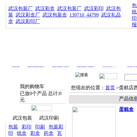
包
武汉包装厂
武汉彩盒
武汉包装厂
武汉彩印
武汉包
纸
装
武汉彩盒厂
武汉包装盒
139710_44799
武汉礼品
印
盒
武汉彩印厂
报
首页
武汉印刷
武汉包装
武汉彩印
礼品盒
手提
我的购物车
您现在的位置：
首页
>蛋糕店
已放
0
个产品 总计:
0
产品信
元
蛋糕盒
武汉包装
武汉印刷
包装
彩印
印刷
包装彩
印
纸盒
彩盒
药盒
瓦