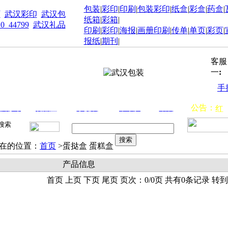
包装
|
彩印
|
印刷
|
包装彩印
|
纸盒
|
彩盒
|
药盒
|
厂
武汉彩印
武汉包
纸箱
|
彩箱
|
10_44799
武汉礼品
印刷
|
彩印
|
海报
|
画册印刷
|
传单
|
单页
|
彩页
|
报纸
|
期刊
|
客服
一
:
手
新
公告：
汉彩印
礼品盒
手提袋
不干胶
纸袋
红
招
代
在的位置：
首页
>蛋挞盒 蛋糕盒
产品信息
首页 上页 下页 尾页 页次：0/0页 共有0条记录 转到