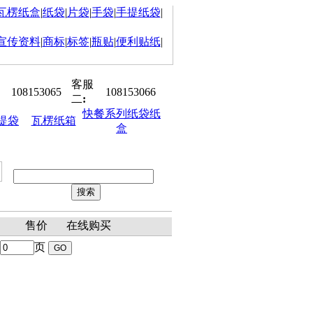
瓦楞纸盒
|
纸袋
|
片袋
|
手袋
|
手提纸袋
|
宣传资料
|
商标
|
标签
|
瓶贴
|
便利贴纸
|
客服
108153065
108153066
二
:
快餐系列纸袋纸
提袋
瓦楞纸箱
盒
冠已开工! 祝大家身体健康,生意红
聘：平面设计师、销售助理、客户
表
售价
在线购买
页