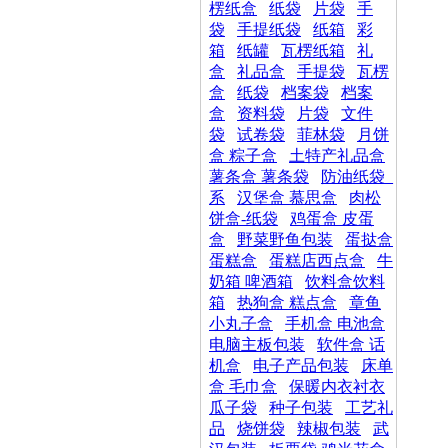
楞纸盒
纸袋
片袋
手
袋
手提纸袋
纸箱
彩
箱
纸罐
瓦楞纸箱
礼
盒
礼品盒
手提袋
瓦楞
盒
纸袋
档案袋
档案
盒
资料袋
片袋
文件
袋
试卷袋
菲林袋
月饼
盒 粽子盒
土特产礼品盒
薯条盒 薯条袋
防油纸袋_
系
汉堡盒 慕思盒
肉松
饼盒-纸袋
鸡蛋盒 皮蛋
盒
野菜野鱼包装
蛋挞盒
蛋糕盒
蛋糕店西点盒
牛
奶箱 啤酒箱
饮料盒饮料
箱
热狗盒 糕点盒
章鱼
小丸子盒
手机盒 电池盒
电脑主板包装
软件盒 话
机盒
电子产品包装
床单
盒 毛巾盒
保暖内衣衬衣
瓜子袋
种子包装
工艺礼
品
烧饼袋
辣椒包装
武