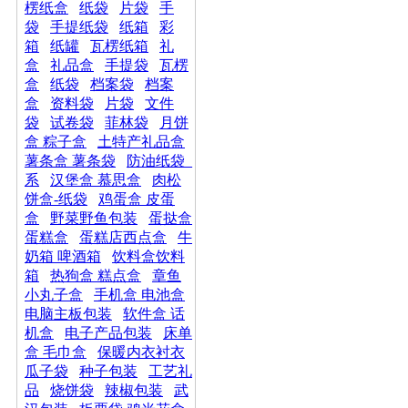
楞纸盒
纸袋
片袋
手
袋
手提纸袋
纸箱
彩
箱
纸罐
瓦楞纸箱
礼
盒
礼品盒
手提袋
瓦楞
盒
纸袋
档案袋
档案
盒
资料袋
片袋
文件
袋
试卷袋
菲林袋
月饼
盒 粽子盒
土特产礼品盒
薯条盒 薯条袋
防油纸袋_
系
汉堡盒 慕思盒
肉松
饼盒-纸袋
鸡蛋盒 皮蛋
盒
野菜野鱼包装
蛋挞盒
蛋糕盒
蛋糕店西点盒
牛
奶箱 啤酒箱
饮料盒饮料
箱
热狗盒 糕点盒
章鱼
小丸子盒
手机盒 电池盒
电脑主板包装
软件盒 话
机盒
电子产品包装
床单
盒 毛巾盒
保暖内衣衬衣
瓜子袋
种子包装
工艺礼
品
烧饼袋
辣椒包装
武