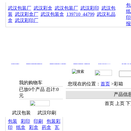
包
武汉包装厂
武汉彩盒
武汉包装厂
武汉彩印
武汉包
纸
装
武汉彩盒厂
武汉包装盒
139710_44799
武汉礼品
印
盒
武汉彩印厂
报
首页
武汉印刷
武汉包装
武汉彩印
礼品盒
手提
我的购物车
您现在的位置：
首页
>彩箱
已放
0
个产品 总计:
0
产品信
元
首页 上页 下
武汉包装
武汉印刷
包装
彩印
印刷
包装彩
印
纸盒
彩盒
药盒
瓦