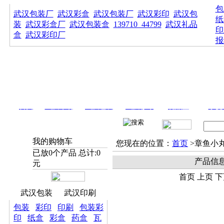
包
武汉包装厂
武汉彩盒
武汉包装厂
武汉彩印
武汉包
纸
装
武汉彩盒厂
武汉包装盒
139710_44799
武汉礼品
印
盒
武汉彩印厂
报
首页
武汉印刷
武汉包装
武汉彩印
礼品盒
手提
我的购物车
您现在的位置：
首页
>章鱼小
已放
0
个产品 总计:
0
产品信
元
首页 上页 下
武汉包装
武汉印刷
包装
彩印
印刷
包装彩
印
纸盒
彩盒
药盒
瓦