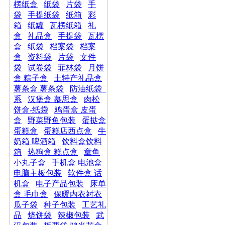
楞纸盒
纸袋
片袋
手
袋
手提纸袋
纸箱
彩
箱
纸罐
瓦楞纸箱
礼
盒
礼品盒
手提袋
瓦楞
盒
纸袋
档案袋
档案
盒
资料袋
片袋
文件
袋
试卷袋
菲林袋
月饼
盒 粽子盒
土特产礼品盒
薯条盒 薯条袋
防油纸袋_
系
汉堡盒 慕思盒
肉松
饼盒-纸袋
鸡蛋盒 皮蛋
盒
野菜野鱼包装
蛋挞盒
蛋糕盒
蛋糕店西点盒
牛
奶箱 啤酒箱
饮料盒饮料
箱
热狗盒 糕点盒
章鱼
小丸子盒
手机盒 电池盒
电脑主板包装
软件盒 话
机盒
电子产品包装
床单
盒 毛巾盒
保暖内衣衬衣
瓜子袋
种子包装
工艺礼
品
烧饼袋
辣椒包装
武