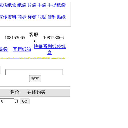
瓦楞纸盒
|
纸袋
|
片袋
|
手袋
|
手提纸袋
|
宣传资料
|
商标
|
标签
|
瓶贴
|
便利贴纸
|
客服
108153065
108153066
二
:
快餐系列纸袋纸
提袋
瓦楞纸箱
盒
冠已开工! 祝大家身体健康,生意红
聘：平面设计师、销售助理、客户
表
售价
在线购买
页