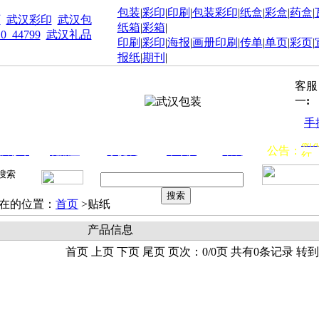
包装
|
彩印
|
印刷
|
包装彩印
|
纸盒
|
彩盒
|
药盒
|
厂
武汉彩印
武汉包
纸箱
|
彩箱
|
10_44799
武汉礼品
印刷
|
彩印
|
海报
|
画册印刷
|
传单
|
单页
|
彩页
|
报纸
|
期刊
|
客服
一
:
手
新
公告：
汉彩印
礼品盒
手提袋
不干胶
纸袋
红
招
代
在的位置：
首页
>贴纸
产品信息
首页 上页 下页 尾页 页次：0/0页 共有0条记录 转到