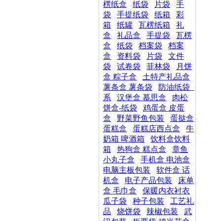
楞纸盒
纸袋
片袋
手
袋
手提纸袋
纸箱
彩
箱
纸罐
瓦楞纸箱
礼
盒
礼品盒
手提袋
瓦楞
盒
纸袋
档案袋
档案
盒
资料袋
片袋
文件
袋
试卷袋
菲林袋
月饼
盒 粽子盒
土特产礼品盒
薯条盒 薯条袋
防油纸袋_
系
汉堡盒 慕思盒
肉松
饼盒-纸袋
鸡蛋盒 皮蛋
盒
野菜野鱼包装
蛋挞盒
蛋糕盒
蛋糕店西点盒
牛
奶箱 啤酒箱
饮料盒饮料
箱
热狗盒 糕点盒
章鱼
小丸子盒
手机盒 电池盒
电脑主板包装
软件盒 话
机盒
电子产品包装
床单
盒 毛巾盒
保暖内衣衬衣
瓜子袋
种子包装
工艺礼
品
烧饼袋
辣椒包装
武